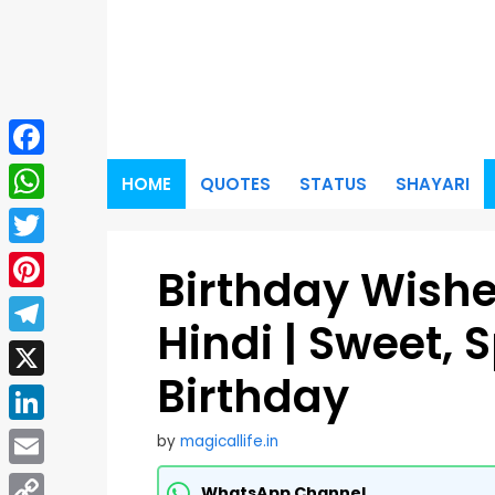
Skip
to
content
Facebook
HOME
QUOTES
STATUS
SHAYARI
WhatsApp
Twitter
Birthday Wishes
Pinterest
Hindi | Sweet, 
Telegram
Birthday
X
LinkedIn
by
magicallife.in
Email
WhatsApp Channel