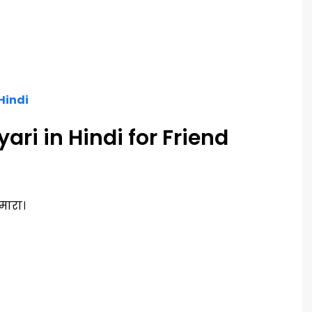
 Hindi
ri in Hindi for Friend
मारा।