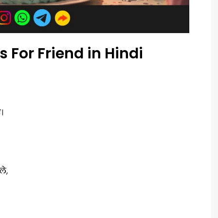
 For Friend in Hindi
।
े,