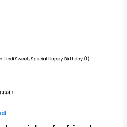
।
आपको !
ndi