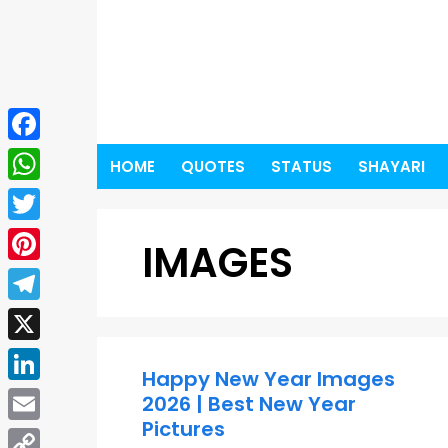
Skip
to
content
Facebook
HOME
QUOTES
STATUS
SHAYARI
WhatsApp
Twitter
IMAGES
Pinterest
Telegram
X
Happy New Year Images
LinkedIn
2026 | Best New Year
Pictures
Email