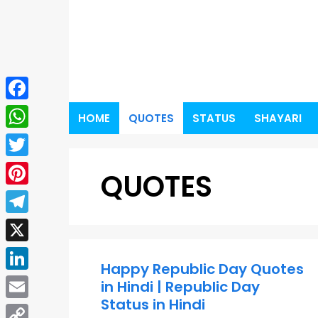
Skip
to
content
Facebook
HOME
QUOTES
STATUS
SHAYARI
WhatsApp
Twitter
QUOTES
Pinterest
Telegram
X
Happy Republic Day Quotes
LinkedIn
in Hindi | Republic Day
Status in Hindi
Email