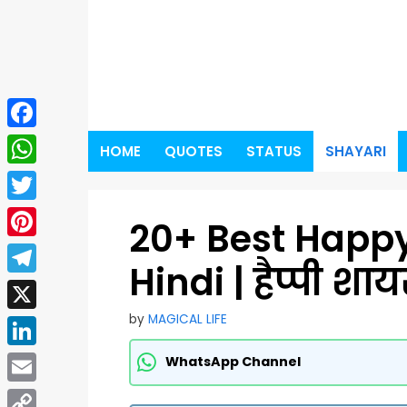
Skip
to
content
Facebook
HOME
QUOTES
STATUS
SHAYARI
WhatsApp
Twitter
20+ Best Happy 
Pinterest
Hindi | हैप्पी शायरी
Telegram
by
MAGICAL LIFE
X
LinkedIn
WhatsApp Channel
Email