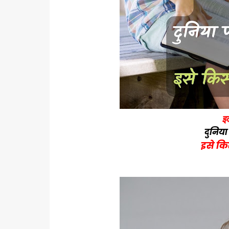
इ
दुनिया
इसे कि