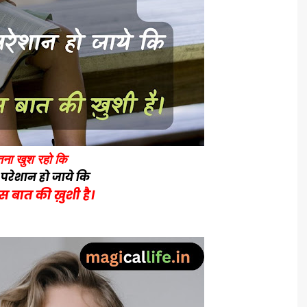
तना खुश रहो कि
 परेशान हो जाये कि
स बात की ख़ुशी है।