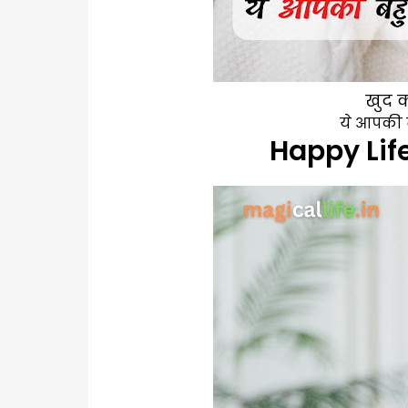
खुद 
ये आपकी ब
Happy Life