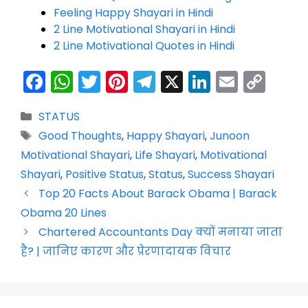
Feeling Happy Shayari in Hindi
2 Line Motivational Shayari in Hindi
2 Line Motivational Quotes in Hindi
F
W
T
Pi
T
X
Li
E
C
a
h
w
nt
el
n
m
o
Categories
STATUS
c
a
itt
er
e
k
ai
p
Tags
Good Thoughts
,
Happy Shayari
,
Junoon
e
ts
er
e
gr
e
l
y
Motivational Shayari
,
Life Shayari
,
Motivational
b
A
st
a
dI
Li
Shayari
,
Positive Status
,
Status
,
Success Shayari
o
p
m
n
n
Top 20 Facts About Barack Obama | Barack
o
p
k
Obama 20 Lines
k
Chartered Accountants Day क्यों मनाया जाता
है? | जानिए कारण और प्रेरणादायक विचार