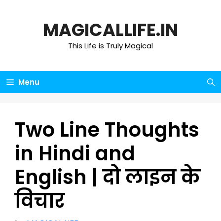
Skip
to
MAGICALLIFE.IN
content
This Life is Truly Magical
Menu
Two Line Thoughts
in Hindi and
English | दो लाइन के
विचार