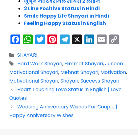
जुनून मोटिवेशनल शायरी 2 लाइन
2 Line Positive Status in Hindi
Smile Happy Life Shayari in Hindi
Feeling Happy Status in English
F
W
T
Pi
T
X
Li
E
C
a
h
w
nt
el
n
m
o
Categories
SHAYARI
c
a
itt
er
e
k
ai
p
Tags
Hard Work Shayari
,
Himmat Shayari
,
Junoon
e
ts
er
e
gr
e
l
y
Motivational Shayari
,
Mehnat Shayari
,
Motivation
,
b
A
st
a
dI
Li
Motivational Shayari
,
Shayari
,
Success Shayari
o
p
m
n
n
Heart Touching Love Status in English | Love
o
p
k
Quotes
k
Wedding Anniversary Wishes For Couple |
Happy Anniversary Wishes