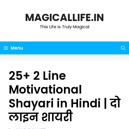
Skip
to
MAGICALLIFE.IN
content
This Life is Truly Magical
Menu
25+ 2 Line
Motivational
Shayari in Hindi | दो
लाइन शायरी