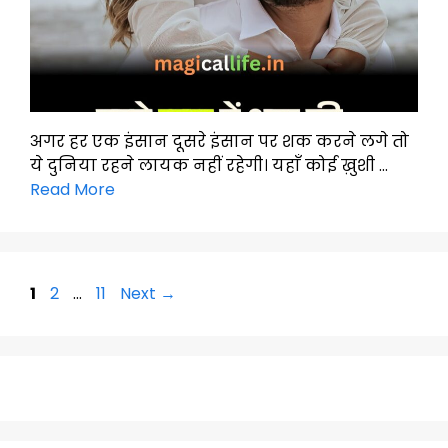
अगर हर एक इंसान दूसरे इंसान पर शक करने लगे तो
ये दुनिया रहने लायक नहीं रहेगी। यहाँ कोई ख़ुशी …
Read More
Page
Page
Page
1
2
…
11
Next
→