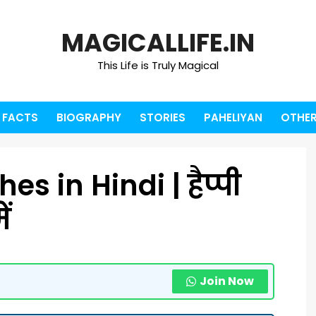
MAGICALLIFE.IN
This Life is Truly Magical
FACTS
BIOGRAPHY
STORIES
PAHELIYAN
OTHER
s in Hindi | हैप्पी
ें
Join Now