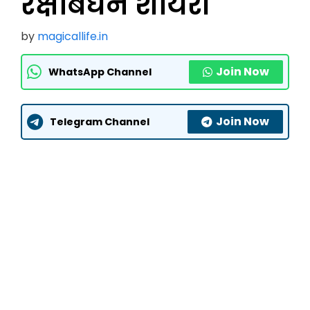
रक्षाबंधन शायरी
by
magicallife.in
Join Now
WhatsApp Channel
Join Now
Telegram Channel