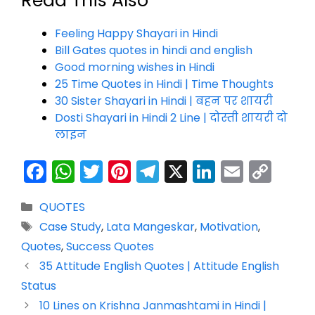
Read This Also
Feeling Happy Shayari in Hindi
Bill Gates quotes in hindi and english
Good morning wishes in Hindi
25 Time Quotes in Hindi | Time Thoughts
30 Sister Shayari in Hindi | बहन पर शायरी
Dosti Shayari in Hindi 2 Line | दोस्ती शायरी दो
लाइन
F
W
T
Pi
T
X
Li
E
C
a
h
w
nt
el
n
m
o
Categories
QUOTES
c
a
itt
er
e
k
ai
p
Tags
Case Study
,
Lata Mangeskar
,
Motivation
,
e
ts
er
e
gr
e
l
y
Quotes
,
Success Quotes
b
A
st
a
dI
Li
35 Attitude English Quotes | Attitude English
o
p
m
n
n
Status
o
p
k
10 Lines on Krishna Janmashtami in Hindi |