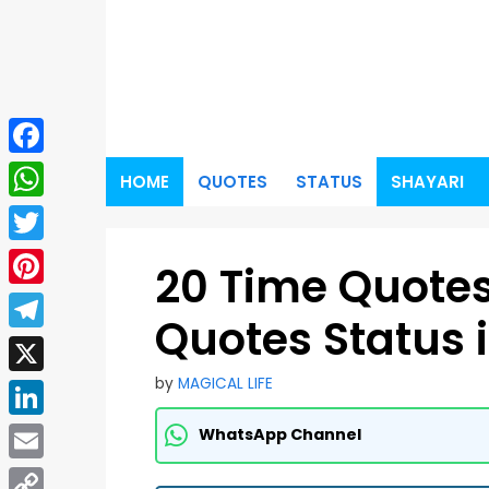
Skip
to
content
Facebook
HOME
QUOTES
STATUS
SHAYARI
WhatsApp
Twitter
20 Time Quotes 
Pinterest
Quotes Status 
Telegram
by
MAGICAL LIFE
X
LinkedIn
WhatsApp Channel
Email