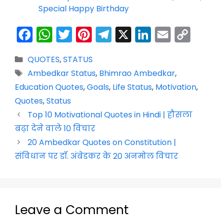
Special Happy Birthday
F
W
T
Pi
T
X
Li
E
C
a
h
w
nt
el
n
m
o
Categories
QUOTES
,
STATUS
c
a
itt
er
e
k
ai
p
Tags
Ambedkar Status
,
Bhimrao Ambedkar
,
e
ts
er
e
gr
e
l
y
Education Quotes
,
Goals
,
Life Status
,
Motivation
,
b
A
st
a
dI
Li
Quotes
,
Status
o
p
m
n
n
Top 10 Motivational Quotes in Hindi | हौसला
o
p
k
बढ़ा देने वाले 10 विचार
k
20 Ambedkar Quotes on Constitution |
संविधान पर डॉ. अंबेडकर के 20 अनमोल विचार
Leave a Comment