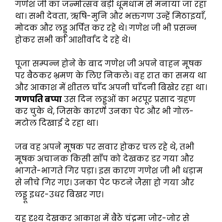
गणेश जी का जन्मोत्सव बड़ी धूमधाम से मनाया जा रहा
था। सभी देवता, ऋषि-मुनि और भक्तगण उन्हें मिठाइयाँ,
मोदक और लड्डू अर्पित कर रहे थे। गणेश जी भी प्रसन्न
होकर सभी का आशीर्वाद दे रहे थे।
पूजा सम्पन्न होने के बाद गणेश जी अपने वाहन मूषक
पर बैठकर भ्रमण के लिए निकले। वह रात का समय था
और आकाश में शीतल चाँद अपनी चाँदनी बिखेर रहा था।
गणपति बप्पा
उस दिन लड्डुओं का भरपूर प्रसाद ग्रहण
कर चुके थे, जिसके कारण उनका पेट और भी गोल-
मटोल दिखाई दे रहा था।
जब वह अपने मूषक पर सवार होकर चल रहे थे, तभी
मूषक अचानक किसी साँप को देखकर डर गया और
भागते-भागते गिर पड़ा। इस कारण गणेश जी भी धड़ाम
से नीचे गिर गए। उनका पेट फटने जैसा हो गया और
लड्डू इधर-उधर बिखर गए।
यह दृश्य देखकर आकाश में बैठे चंद्रमा जोर-जोर से