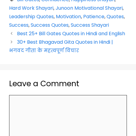
e
ts
er
e
gr
e
l
y
Hard Work Shayari
,
Junoon Motivational Shayari
,
b
A
st
a
dI
Li
Leadership Quotes
,
Motivation
,
Patience
,
Quotes
,
o
p
m
n
n
Success
,
Success Quotes
,
Success Shayari
o
p
k
Best 25+ Bill Gates Quotes in Hindi and English
k
30+ Best Bhagavad Gita Quotes in Hindi |
भगवद गीता के महत्वपूर्ण विचार
Leave a Comment
Comment