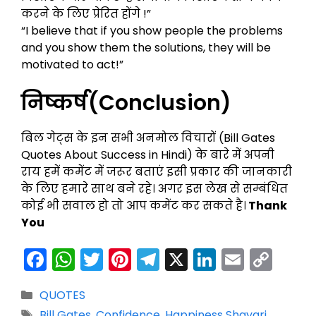
करने के लिए प्रेरित होंगे !”
“I believe that if you show people the problems
and you show them the solutions, they will be
motivated to act!”
निष्कर्ष(Conclusion)
बिल गेट्स के इन सभी अनमोल विचारों (Bill Gates
Quotes About Success in Hindi) के बारे में अपनी
राय हमें कमेंट में जरूर बताएं इसी प्रकार की जानकारी
के लिए हमारे साथ बने रहे। अगर इस लेख से सम्बंधित
कोई भी सवाल हो तो आप कमेंट कर सकते है।
Thank
You
F
W
T
Pi
T
X
Li
E
C
a
h
w
nt
el
n
m
o
Categories
QUOTES
c
a
itt
er
e
k
ai
p
Tags
Bill Gates
,
Confidence
,
Happiness Shayari
,