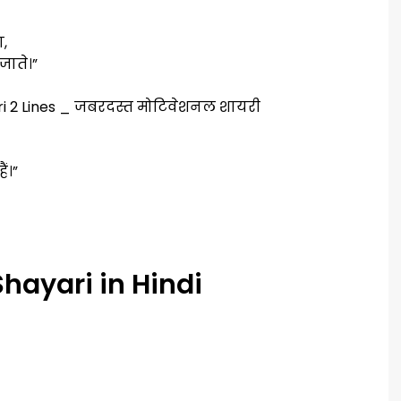
ा,
जाते।”
ं।”
Shayari in Hindi