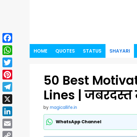
Skip
to
content
Facebook
HOME
QUOTES
STATUS
SHAYARI
WhatsApp
Twitter
50 Best Motiva
Pinterest
Lines | जबरदस्त
Telegram
by
magicallife.in
X
LinkedIn
WhatsApp Channel
Email