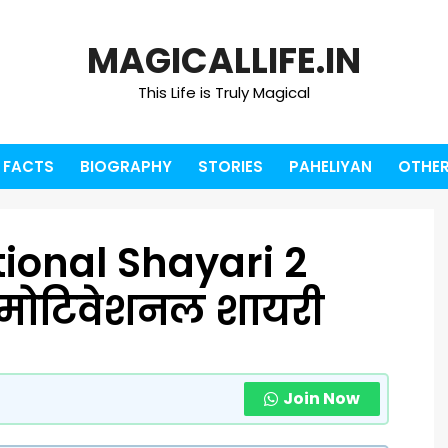
MAGICALLIFE.IN
This Life is Truly Magical
FACTS
BIOGRAPHY
STORIES
PAHELIYAN
OTHER
tional Shayari 2
 मोटिवेशनल शायरी
Join Now