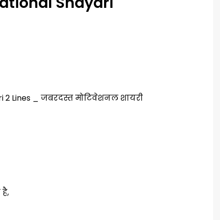
vational Shayari
है,