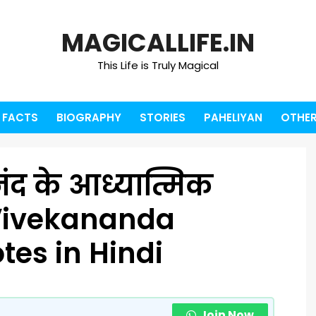
MAGICALLIFE.IN
This Life is Truly Magical
FACTS
BIOGRAPHY
STORIES
PAHELIYAN
OTHER
नंद के आध्यात्मिक
 Vivekananda
otes in Hindi
Join Now