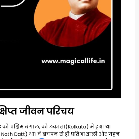
क्षिप्त जीवन परिचय
3
को पश्चिम बंगाल, कोलकाता(Kolkata) में हुआ था।
 Nath Datt) था। वे बचपन से ही प्रतिभाशाली और गहन