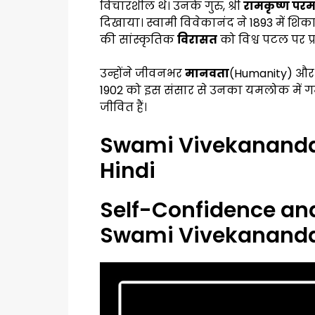
विचारशील थे। उनके गुरु, श्री
रामकृष्ण परम
दिखाया। स्वामी विवेकानंद ने 1893 में शिक
की सांस्कृतिक
विरासत
को विश्व पटल पर प्
उन्होंने जीवनभर
मानवता
(Humanity) और अ
1902 को इस संसार से उनका यमलोक में 
जीवित हैं।
Swami Vivekananda S
Hindi
Self-Confidence and
Swami Vivekanand