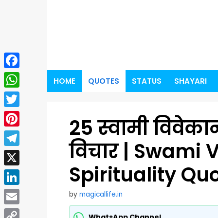
Skip
to
content
Facebook
HOME
QUOTES
STATUS
SHAYARI
WhatsApp
Twitter
25 स्वामी विवेका
Pinterest
विचार | Swami
Telegram
Spirituality Qu
X
LinkedIn
by
magicallife.in
Email
WhatsApp Channel