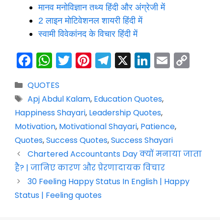
मानव मनोविज्ञान तथ्य हिंदी और अंग्रेजी में
2 लाइन मोटिवेशनल शायरी हिंदी में
स्वामी विवेकांनद के विचार हिंदी में
F
W
T
Pi
T
X
Li
E
C
a
h
w
nt
el
n
m
o
Categories
QUOTES
c
a
itt
er
e
k
ai
p
Tags
Apj Abdul Kalam
,
Education Quotes
,
e
ts
er
e
gr
e
l
y
Happiness Shayari
,
Leadership Quotes
,
b
A
st
a
dI
Li
Motivation
,
Motivational Shayari
,
Patience
,
o
p
m
n
n
Quotes
,
Success Quotes
,
Success Shayari
o
p
k
Chartered Accountants Day क्यों मनाया जाता
k
है? | जानिए कारण और प्रेरणादायक विचार
30 Feeling Happy Status In English | Happy
Status | Feeling quotes