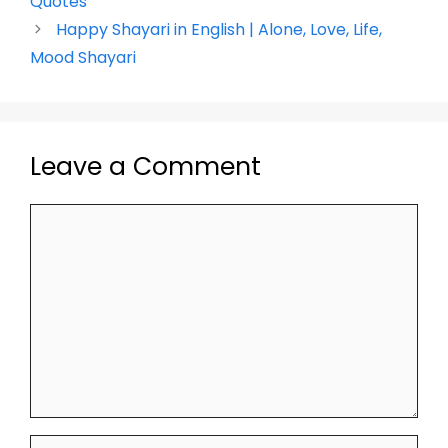
o
p
k
Quotes
k
Happy Shayari in English | Alone, Love, Life,
Mood Shayari
Leave a Comment
Comment
Name