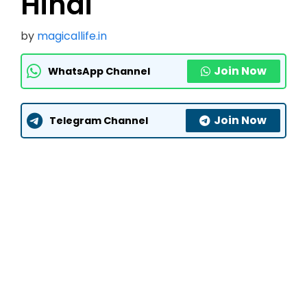
Hindi
by
magicallife.in
Join Now
WhatsApp Channel
Join Now
Telegram Channel