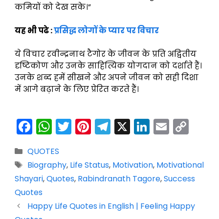
कमियों को देख सके।”
यह भी पढे :
प्रसिद्ध लोगों के प्यार पर विचार
ये विचार रवीन्द्रनाथ टैगोर के जीवन के प्रति अद्वितीय
दृष्टिकोण और उनके साहित्यिक योगदान को दर्शाते हैं।
उनके शब्द हमें सीखने और अपने जीवन को सही दिशा
में आगे बढ़ाने के लिए प्रेरित करते हैं।
F
W
T
Pi
T
X
Li
E
C
a
h
w
nt
el
n
m
o
Categories
QUOTES
c
a
itt
er
e
k
ai
p
Tags
Biography
,
Life Status
,
Motivation
,
Motivational
e
ts
er
e
gr
e
l
y
Shayari
,
Quotes
,
Rabindranath Tagore
,
Success
b
A
st
a
dI
Li
Quotes
o
p
m
n
n
Happy Life Quotes in English | Feeling Happy