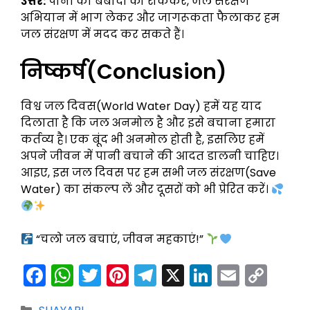
उत्तर:
पानी की बर्बादी को रोककर, जल संरक्षण
अभियान में भाग लेकर और जागरूकता फैलाकर हम
जल संरक्षण में मदद कर सकते हैं।
निष्कर्ष(Conclusion)
विश्व जल दिवस(World Water Day) हमें यह याद
दिलाता है कि जल अनमोल है और इसे बचाना हमारा
कर्तव्य है। एक बूंद भी अनमोल होती है, इसलिए हमें
अपने जीवन में पानी बचाने की आदत डालनी चाहिए।
आइए, इस जल दिवस पर हम सभी जल संरक्षण(Save
Water) का संकल्प लें और दूसरों को भी प्रेरित करें।
“चलो जल बचाएं, जीवन महकाएं!”
F
W
T
Pi
T
X
Li
E
C
a
h
w
nt
el
n
m
o
Categories