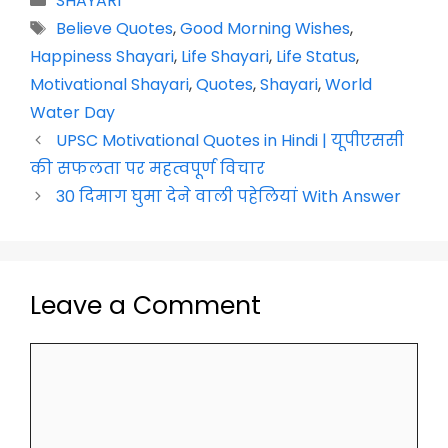
SHAYARI
c
a
itt
er
e
k
ai
p
Tags
Believe Quotes
,
Good Morning Wishes
,
e
ts
er
e
gr
e
l
y
Happiness Shayari
,
Life Shayari
,
Life Status
,
b
A
st
a
dI
Li
Motivational Shayari
,
Quotes
,
Shayari
,
World
o
p
m
n
n
Water Day
o
p
k
UPSC Motivational Quotes in Hindi | यूपीएससी
k
की सफलता पर महत्वपूर्ण विचार
30 दिमाग घुमा देने वाली पहेलियां With Answer
Leave a Comment
Comment